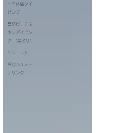
ーチ体験ダイ
ビング
貸切ビーチス
キンダイビン
グ （素潜り）
サンセット
貸切シュノー
ケリング