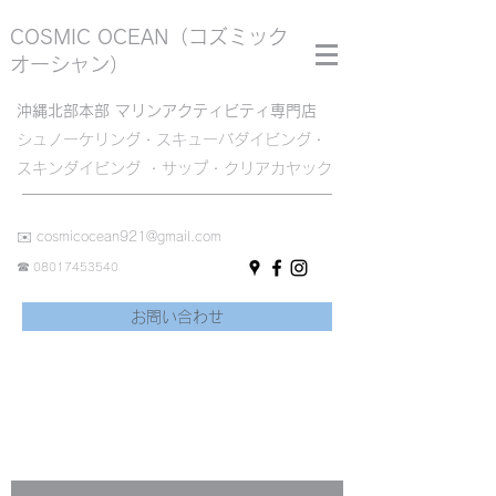
COSMIC OCEAN
（コズミック
オーシャン）
沖縄北部本部 マリンアクティビティ専門店
シュノーケリング・スキューバダイビング・
スキンダイビング ・サップ・クリアカヤック
✉️
cosmicocean921@gmail.com
☎︎
08017453540
お問い合わせ