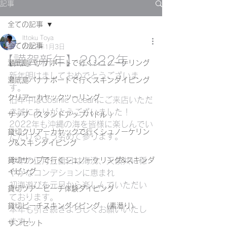
記事
全ての記事
Ittoku Toya
全ての記事
2022年1月3日
【謹賀新年】2022年
瀬底島バナナボートで行くシュノーケリング
新年明けましておめでとうございま
瀬底島バナナボートで行くスキンダイビング
す。
クリアーカヤックツーリング
旧年中はCosmic Oceanにご来店いただ
き誠にありがとうございました！
サップ（スタンドアップパドル ）
2022年も沖縄の海を皆様に楽しんでい
貸切クリアーカヤックで行くシュノーケリン
ただけるよう努めて参ります。
グ&スキンダイビング
貸切サップで行くシュノーケリング&スキンダ
今年の正月三箇日は海況、天候共に穏
イビング
やかなコンデションに恵まれ
初海遊びを元旦から楽しんでいただい
貸切ツアービーチ体験ダイビング
ております。
貸切ビーチスキンダイビング （素潜り）
本年も引き続きよろしくお願いいたし
ます！
サンセット