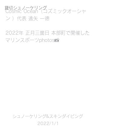
貸切シュノーケリング
Cosmic Ocean（コズミックオーシャ
ン ）代表 遠矢 一徳
2022年 正月三箇日 本部町で開催した
マリンスポーツphotos📸
シュノーケリング&スキンダイビング 
2022/1/1