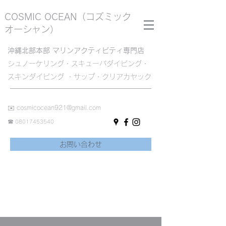
COSMIC OCEAN
（コズミック
オーシャン）
沖縄北部本部 マリンアクティビティ専門店
シュノーケリング・スキューバダイビング・
スキンダイビング ・サップ・クリアカヤック
✉️
cosmicocean921@gmail.com
☎︎
08017453540
お問い合わせ