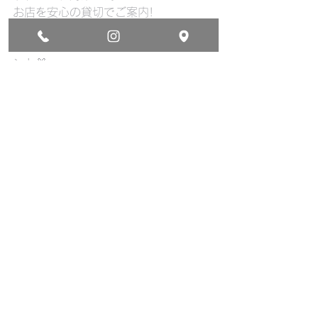
お店を安心の貸切でご案内!
:
コース参加中の水中写真無料でプレゼ
ント🎁
前日予約、当日予約、団体予約  随時受
付中！
:
#沖縄
#本部町
#沖縄旅行
#シュノーケリング
#スキンダビイン
グ
#クリアーカヤック
#カヤック
#サップ
#美ら海水族館
#コズミックオーシャ
ン
#okinawa
#japan
#travel
#sea
#beach
#holiday
#clearkayak
#SUP
#kayak
#snorkeling
#cosmicocean