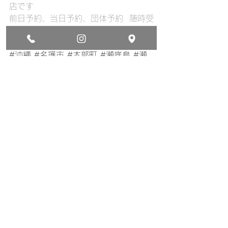
店です
前日予約、当日予約、団体予約  随時受
付中！
:
#沖縄
#名護市
#本部町
#瀬底島
#瀬
底ビーチ
#沖縄旅行
#ウミガメ
#シュノーケリング
#バナ
ナボート
#バナナボートシュノーケリ
ング
#okinawa
#japan
#sesoko
#travel
#sea
#beach
#holiday
#bananaboat
#bananaboatsnorkeling
#snorkeling
#cosmicocean
#nago
#motobu
#sea
#kayk
#churaumiaquarium