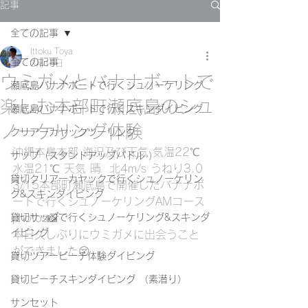
記事
全ての記事
Ittoku Toya
全ての記事
3月16日
ウミガメとバナナボートで
瀬底島バナナボートで行くシュノーケリング
楽しむ本部町瀬底島のシュ
瀬底島バナナボートで行くスキンダイビング
ノーケリング体験
クリアーカヤックツーリング
沖縄本島本部 海況及び天気 気温22℃ 
サップ（スタンドアップパドル ）
水温21℃ 天気 晴  北4m/s うねり3.0
貸切クリアーカヤックで行くシュノーケリン
3/15本部町瀬底島で開催したバナナボ
グ&スキンダイビング
ートで行くシュノーケリングAMコース
貸切サップで行くシュノーケリング&スキンダ
photos📸
イビング
本日久しぶりにウミガメに出会うこと
ができました😚
貸切ツアービーチ体験ダイビング
貸切ビーチスキンダイビング （素潜り）
サンセット