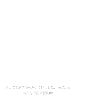
今日は水深７Mを泳いでいました。海底から
みんなで記念撮影📸