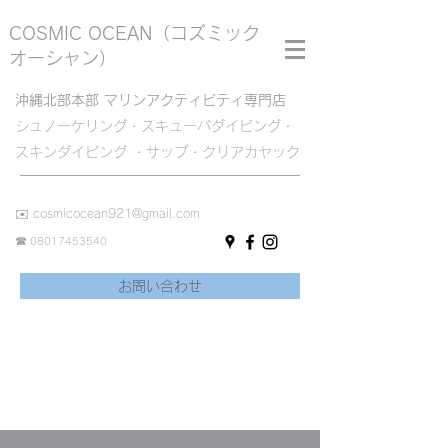
COSMIC OCEAN
（コズミック
オーシャン）
沖縄北部本部 マリンアクティビティ専門店
シュノーケリング・スキューバダイビング・
スキンダイビング ・サップ・クリアカヤック
✉️
cosmicocean921@gmail.com
☎︎
08017453540
お問い合わせ