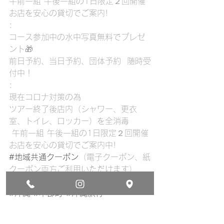
午前一組 午後一組の1日限定２回開催
お店を安心の貸切でご案内!
:
コース参加中の水中写真無料でプレゼ
ント🎁
前日予約、当日予約、団体予約  随時受
付中！
:
現在コロナ対策の為
ツアー終了後店内（シャワー、更衣
室、トイレ、ロッカー）を全消毒
 午前一組 午後一組の1日限定２回開催
お店を安心の貸切でご案内中!
#地域共通クーポン
（電子クーポン、紙
クーポン両方ご利用いただけます）
:
#沖縄
#本部町
#沖縄旅行
#シュノーケリング
#クリアーカヤッ
ク
#カヤック