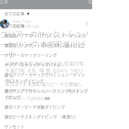
記事
全ての記事
Ittoku Toya
全ての記事
2021年3月13日
クリアーカヤック＋シュノ
瀬底島バナナボートで行くシュノーケリング
ーケリング 本部町塩川ビ
瀬底島バナナボートで行くスキンダイビング
ーチ
クリアーカヤックツーリング
沖縄本島本部 海況及び天気 気温20℃ 
サップ（スタンドアップパドル ）
水温23℃ 天気  晴 曇 北6m/s うねり
貸切クリアーカヤックで行くシュノーケリン
1.5
グ&スキンダイビング
本日3/13 本部町塩川ビーチで開催し
貸切サップで行くシュノーケリング&スキンダ
たクリアーカヤック＋シュノーケリン
イビング
グPMコースphotos📸
貸切ツアービーチ体験ダイビング
貸切ビーチスキンダイビング （素潜り）
サンセット