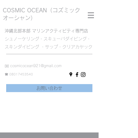
COSMIC OCEAN
（コズミック
オーシャン）
沖縄北部本部 マリンアクティビティ専門店
シュノーケリング・スキューバダイビング・
スキンダイビング ・サップ・クリアカヤック
✉️
cosmicocean921@gmail.com
☎︎
08017453540
お問い合わせ