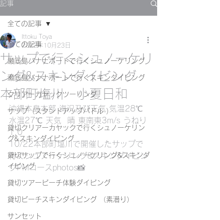
記事
全ての記事
Ittoku Toya
全ての記事
2022年10月23日
サップで行くシュノーケリ
瀬底島バナナボートで行くシュノーケリング
ング&スキンダイビング
瀬底島バナナボートで行くスキンダイビング
本部町塩川 小夏日和
クリアーカヤックツーリング
沖縄本島本部 海況及び天気 気温28℃ 
サップ（スタンドアップパドル ）
水温27℃ 天気  晴 東南東3m/s うねり
貸切クリアーカヤックで行くシュノーケリン
1.0
グ&スキンダイビング
10/22本部町塩川で開催したサップで
貸切サップで行くシュノーケリング&スキンダ
行くシュノーケリング&スキンダイビン
イビング
グPMコースphotos📸
貸切ツアービーチ体験ダイビング
貸切ビーチスキンダイビング （素潜り）
サンセット