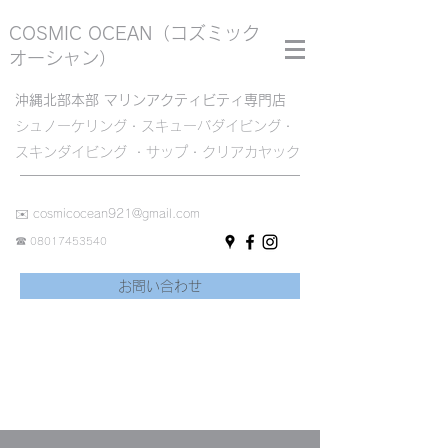
COSMIC OCEAN
（コズミック
オーシャン）
沖縄北部本部 マリンアクティビティ専門店
シュノーケリング・スキューバダイビング・
スキンダイビング ・サップ・クリアカヤック
✉️
cosmicocean921@gmail.com
☎︎
08017453540
お問い合わせ