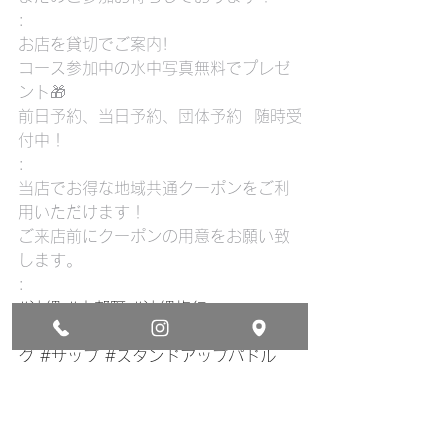
:
お店を貸切でご案内!
コース参加中の水中写真無料でプレゼ
ント🎁
前日予約、当日予約、団体予約  随時受
付中！
:
当店でお得な地域共通クーポンをご利
用いただけます！
ご来店前にクーポンの用意をお願い致
します。
:
#沖縄
#本部町
#沖縄旅行
#シュノーケリング
#スキンダイビン
グ
#サップ
#スタンドアップパドル
#美ら海水族館
#コズミックオーシャ
ン
#地域共有クーポン
#okinawa
#japan
#travel
#sea