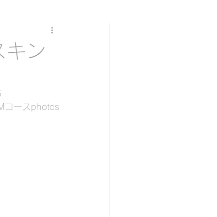
スキン
5
ースphotos
ダイビング
グ