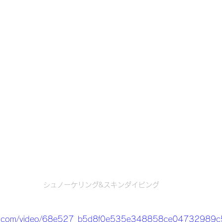
シュノーケリング&スキンダイビング
tatic.com/video/68e527_b5d8f0e535e348858ce04732989