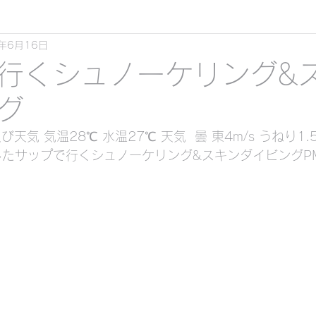
3年6月16日
スキンダイビング
クリアーカヤックツーリング
行くシュノーケリング&
グ
ル ）
天気 気温28℃ 水温27℃ 天気  曇 東4m/s うねり1.
したサップで行くシュノーケリング&スキンダイビングPMコ
くシュノーケリング&スキンダイビング
ケリング&スキンダイビング
貸切ツアービーチ体験
 （素潜り）
サンセット
貸切シュノーケリン