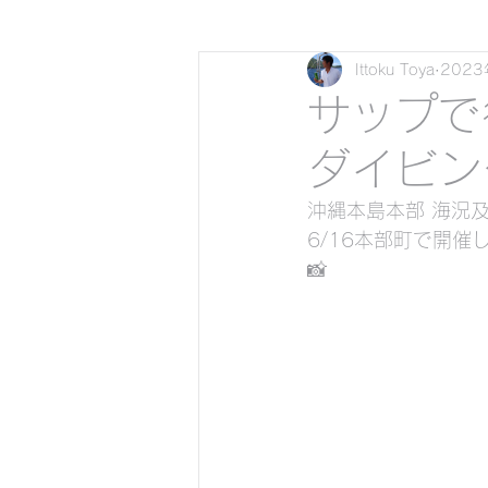
Ittoku Toya
202
瀬底島バナナボートで行く
サップで
ダイビン
サップ（スタンドアップパド
沖縄本島本部 海況及び
6/16本部町で開催
貸切クリアーカヤックで行
📸
貸切サップで行くシュノー
貸切ビーチスキンダイビング