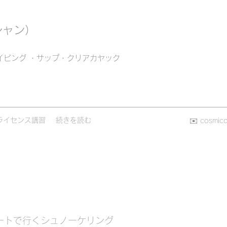
シャン）
イビング ・サップ・クリアカヤック
ライセンス講習
続きを読む
✉️
cosmic
ートで行くシュノーケリング