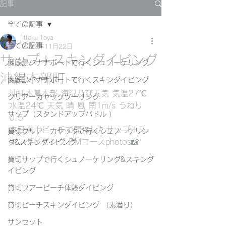
記事
全ての記事
Ittoku Toya
全ての記事
2020年11月22日
サップ＋スキンダイビング
瀬底島バナナボートで行くシュノーケリング
沖縄本部町
瀬底島バナナボートで行くスキンダイビング
沖縄本島本部 海況及び天気 気温27℃ 
クリアーカヤックツーリング
水温24℃ 天気 晴 風 南1m/s うねり
サップ（スタンドアップパドル ）
0.5
本日塩川ビーチで開催したサップ＋ス
貸切クリアーカヤックで行くシュノーケリン
キンダイビング PMコースphotos📸
グ&スキンダイビング
貸切サップで行くシュノーケリング&スキンダ
イビング
貸切ツアービーチ体験ダイビング
貸切ビーチスキンダイビング （素潜り）
サンセット