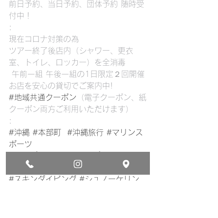
前日予約、当日予約、団体予約 随時受
付中！
:
現在コロナ対策の為
ツアー終了後店内（シャワー、更衣
室、トイレ、ロッカー）を全消毒
 午前一組 午後一組の1日限定２回開催
お店を安心の貸切でご案内中!
#地域共通クーポン
（電子クーポン、紙
クーポン両方ご利用いただけます）
:
#沖縄
#本部町
#沖縄旅行
#マリンス
ポーツ
#サップ
#スタンドアップパドル
#海
#ビーチ
#スキンダイビング
#シュノーケリン
グ
#gotoトラベル
#gotoキャンペーン
#cosmicocean