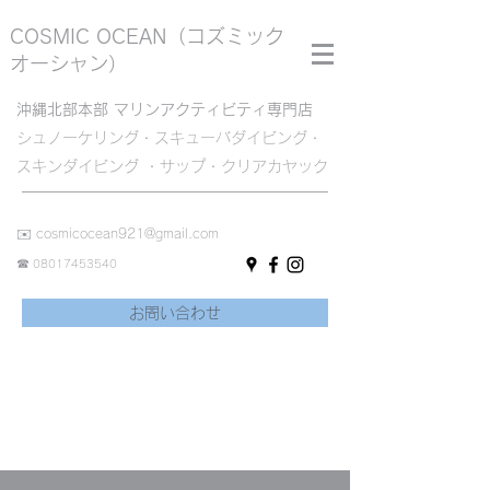
COSMIC OCEAN
（コズミック
オーシャン）
沖縄北部本部 マリンアクティビティ専門店
シュノーケリング・スキューバダイビング・
スキンダイビング ・サップ・クリアカヤック
✉️
cosmicocean921@gmail.com
☎︎
08017453540
お問い合わせ