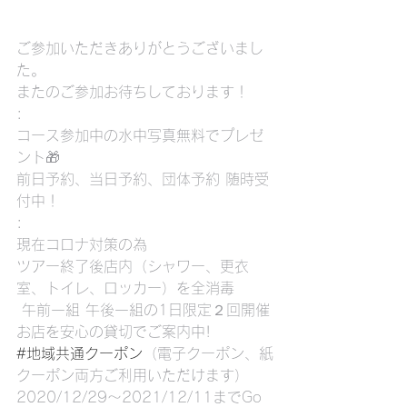
ご参加いただきありがとうございまし
た。
またのご参加お待ちしております！
:
コース参加中の水中写真無料でプレゼ
ント🎁
前日予約、当日予約、団体予約 随時受
付中！
:
現在コロナ対策の為
ツアー終了後店内（シャワー、更衣
室、トイレ、ロッカー）を全消毒
 午前一組 午後一組の1日限定２回開催
お店を安心の貸切でご案内中!
#地域共通クーポン
（電子クーポン、紙
クーポン両方ご利用いただけます）
2020/12/29〜2021/12/11までGo 