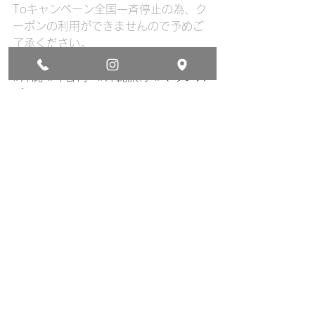
Toキャンペーン全国一斉停止の為、ク
ーポンの利用ができませんので予めご
了承ください。
:
#沖縄
#本部町
#沖縄旅行
#マリンス
ポーツ
#サップ
#スタンドアップパドル
#海
#ビーチ
#スキンダイビング
#シュノーケリン
グ
#gotoトラベル
#gotoキャンペーン
#cosmicocean
#okinawa
#japan
#sup
#standup
#sea
#beach
#skindiving
#snorkeling
#holiday
貸切サップで行くシュノーケリング&スキンダイビ
ング