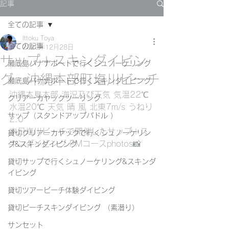
記事
全ての記事
Ittoku Toya
全ての記事
2020年12月28日
サップ＋スキンダイビン
瀬底島バナナボートで行くシュノーケリング
グ 沖縄本部町塩川ビーチ
瀬底島バナナボートで行くスキンダイビング
沖縄本島本部 海況及び天気 気温22℃ 
クリアーカヤックツーリング
水温20℃ 天気 晴 風 北東7m/s うねり
サップ（スタンドアップパドル ）
2.0
本日塩川ビーチで開催したサップ＋ス
貸切クリアーカヤックで行くシュノーケリン
キンダイビング PMコースphotos📸
グ&スキンダイビング
貸切サップで行くシュノーケリング&スキンダ
イビング
貸切ツアービーチ体験ダイビング
貸切ビーチスキンダイビング （素潜り）
サンセット