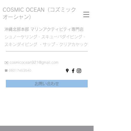
COSMIC OCEAN
（コズミック
オーシャン）
沖縄北部本部 マリンアクティビティ専門店
シュノーケリング・スキューバダイビング・
スキンダイビング ・サップ・クリアカヤック
✉️
cosmicocean921@gmail.com
☎︎
08017453540
お問い合わせ