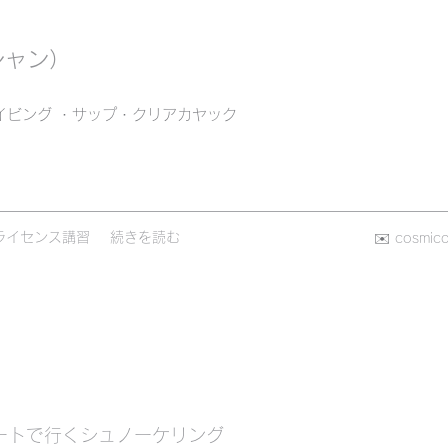
シャン）
イビング ・サップ・クリアカヤック
ライセンス講習
続きを読む
✉️
cosmic
ートで行くシュノーケリング