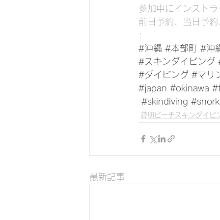
参加中にインストラ
前日予約、当日予約
:
#沖縄
#本部町
#沖
#スキンダイビング
#ダイビング
#マリ
#japan
#okinawa
#t
#skindiving
#snork
貸切ビーチスキンダイビ
最新記事