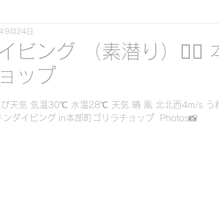
0年9月24日
スキンダイビング
クリアーカヤックツーリング
ビング （素潜り）🧜‍♀️
ョップ
ル ）
日
天気 気温30℃ 水温28℃ 天気 晴 風 北北西4m/s うね
くシュノーケリング&スキンダイビング
ダイビング in本部町ゴリラチョップ  Photos📸
ケリング&スキンダイビング
貸切ツアービーチ体験
 （素潜り）
サンセット
貸切シュノーケリン