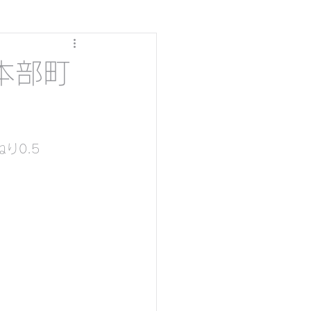
 本部町
り0.5
ダイビング
グ