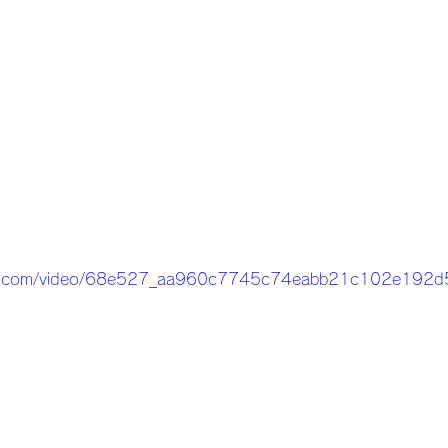
tatic.com/video/68e527_aa960c7745c74eabb21c102e192