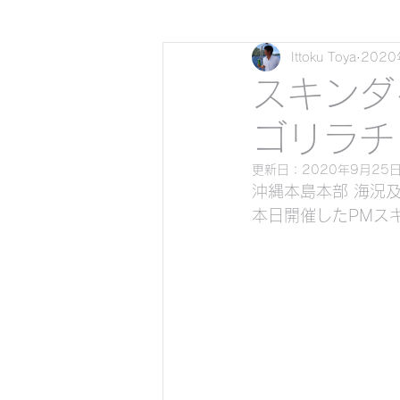
Ittoku Toya
202
瀬底島バナナボートで行く
スキンダイ
ゴリラチ
サップ（スタンドアップパド
更新日：
2020年9月25
沖縄本島本部 海況及び
貸切クリアーカヤックで行
本日開催したPMスキン
貸切サップで行くシュノー
貸切ビーチスキンダイビング