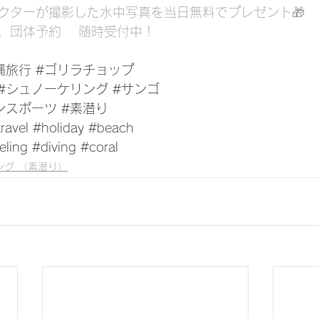
クターが撮影した水中写真を当日無料でプレゼント🎁
、団体予約　 随時受付中！
縄旅行
#ゴリラチョップ
#シュノーケリング
#サンゴ
ンスポーツ
#素潜り
ravel
#holiday
#beach
eling
#diving
#coral
ング （素潜り）