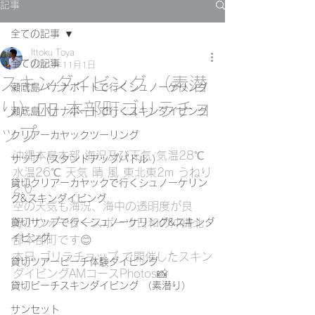
記事
全ての記事
Ittoku Toya
全ての記事
2020年11月1日
スキンダイビング （素潜
瀬底島バナナボートで行くシュノーケリング
り）🧜‍♀️ 本部町ゴリラチョ
瀬底島バナナボートで行くスキンダイビング
ップ
クリアーカヤックツーリング
沖縄本島本部 海況及び天気 気温28℃ 
サップ（スタンドアップパドル ）
水温26℃ 天気 晴 風 東北東2m うねり
貸切クリアーカヤックで行くシュノーケリン
2.0
グ&スキンダイビング
空の天気も海況、海中の透明度が良
貸切サップで行くシュノーケリング&スキンダ
好！ウォータースポーツ日和の沖縄北
イビング
部本部町です😊
本日 ゴリラチョップ で開催したスキン
貸切ツアービーチ体験ダイビング
ダイビングAMコースPhotos📸
貸切ビーチスキンダイビング （素潜り）
サンセット