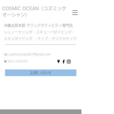
COSMIC OCEAN
（コズミック
オーシャン）
沖縄北部本部 マリンアクティビティ専門店
シュノーケリング・スキューバダイビング・
スキンダイビング ・サップ・クリアカヤック
✉️
cosmicocean921@gmail.com
☎︎
08017453540
お問い合わせ