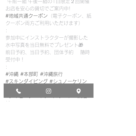
 午前一組 午後一組の1日限定２回開催
お店を安心の貸切でご案内中!
#地域共通クーポン
（電子クーポン、紙
クーポン両方ご利用いただけます）
:
参加中にインストラクターが撮影した
水中写真を当日無料でプレゼント🎁
前日予約、当日予約、団体予約　 随時
受付中！
:
#沖縄
#本部町
#沖縄旅行
#スキンダイビング
#シュノーケリン
グ
#サンゴ
#ダイビング
#マリンスポーツ
#素潜
り
#gotoトラベル
#gotoキャンペーン
#cosmicocean
#japan
#okinawa
#travel
#holiday
#beach