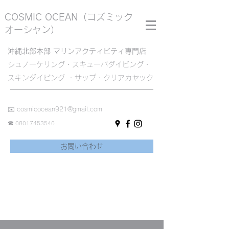
COSMIC OCEAN
（コズミック
オーシャン）
沖縄北部本部 マリンアクティビティ専門店
シュノーケリング・スキューバダイビング・
スキンダイビング ・サップ・クリアカヤック
✉️
cosmicocean921@gmail.com
☎︎
08017453540
お問い合わせ