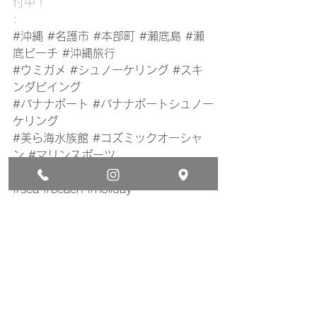
付中！
:
#沖縄
#名護市
#本部町
#瀬底島
#瀬
底ビーチ
#沖縄旅行
#ウミガメ
#シュノーケリング
#スキ
ンダビイング
#バナナボート
#バナナボートシュノー
ケリング
#美ら海水族館
#コズミックオーシャ
ン
#マリンスポーツ
#okinawa
#japan
#sesoko
#travel
#sea
#beach
#holiday
#bananaboat
#bananaboatsnorkeling
#snorkeling
#cosmicocean
#nago
#motobu
#sea
#kayk
#churaumiaquarium
瀬底島バナナボートで行くシュノーケリング
貸切シュノーケリング