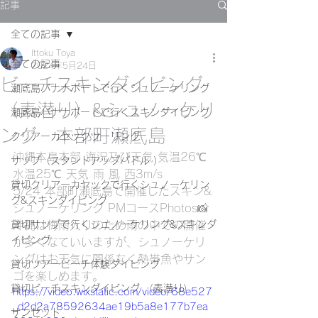
記事
全ての記事
Ittoku Toya
全ての記事
2024年5月24日
ビーチスキンダイビング
瀬底島バナナボートで行くシュノーケリング
（素潜り）&シュノーケリ
瀬底島バナナボートで行くスキンダイビング
ング 本部町瀬底島
クリアーカヤックツーリング
沖縄本島本部 海況及び天気 気温26℃ 
サップ（スタンドアップパドル ）
水温25℃ 天気 雨 風 西3m/s
貸切クリアーカヤックで行くシュノーケリン
5/24 本部町瀬底島で開催したスキン&
グ&スキンダイビング
シュノーケリング PMコースPhotos📸
貸切サップで行くシュノーケリング&スキンダ
沖縄は梅雨入りのため雨の中での開催
イビング
が多くなていいますが、シュノーケリ
ングはお天気に関係なく熱帯魚やサン
貸切ツアービーチ体験ダイビング
ゴを楽しめます。
貸切ビーチスキンダイビング （素潜り）
https://video.wixstatic.com/video/68e527
_d2d2a78592634ae19b5a8e177b7ea
サンセット