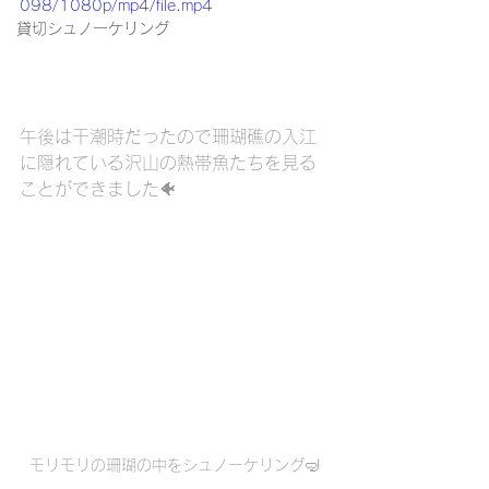
098/1080p/mp4/file.mp4
貸切シュノーケリング
午後は干潮時だったので珊瑚礁の入江
に隠れている沢山の熱帯魚たちを見る
ことができました🐠
モリモリの珊瑚の中をシュノーケリング🤿