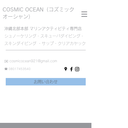
COSMIC OCEAN
（コズミック
オーシャン）
沖縄北部本部 マリンアクティビティ専門店
シュノーケリング・スキューバダイビング・
スキンダイビング ・サップ・クリアカヤック
✉️
cosmicocean921@gmail.com
☎︎
08017453540
お問い合わせ