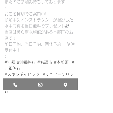
またのご参加お待ちしております！
:
お店を貸切でご案内中!
参加中にインストラクターが撮影した
水中写真を当日無料でプレゼント🎁
当店は美ら海水族館がある本部町のお
店です
前日予約、当日予約、団体予約　 随時
受付中！
:
#沖縄
#沖縄旅行
#名護市
#本部町
#
沖縄旅行
#スキンダイビング
#シュノーケリン
グ
#サンゴ
#ダイビング
#マリンスポーツ
#素潜
り
#美ら海水族館
#休暇
#cosmicocean
#japan
#okinawa
#travel
#holiday
#beach