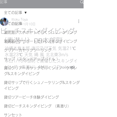
記事
全ての記事
Ittoku Toya
全ての記事
2022年1月10日
ビーチスキンダイビング
瀬底島バナナボートで行くシュノーケリング
（素潜り）🧜‍♀️本部町
瀬底島バナナボートで行くスキンダイビング
沖縄本島本部 海況及び天気 気温21℃ 
クリアーカヤックツーリング
水温23℃ 天気 晴 風 北北東3m/s
サップ（スタンドアップパドル ）
本日1/10本部町で開催したスキンダイ
ビング（素潜り）AMコースPhotos📸
貸切クリアーカヤックで行くシュノーケリン
グ&スキンダイビング
貸切サップで行くシュノーケリング&スキンダ
イビング
貸切ツアービーチ体験ダイビング
貸切ビーチスキンダイビング （素潜り）
サンセット