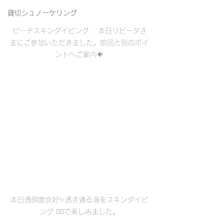
貸切シュノーケリング
ビーチスキンダイビング 　本日リピータさ
まにご参加いただきました。前回と別のポイ
ントへご案内🐠
本日透明度良好✨透き通る海をスキンダイビ
ング 🧜‍♀️で楽しみました。