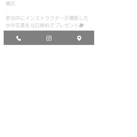
備店
:
参加中にインストラクターが撮影した
水中写真を当日無料でプレゼント🎁
前日予約、当日予約、団体予約　 随時
受付中！
:
#沖縄
#本部町
#沖縄旅行
#スキンダイビング
#シュノーケリン
グ
#サンゴ
#ダイビング
#マリンスポーツ
#素潜
り
#美ら海水族館
#休暇
#cosmicocean
#japan
#okinawa
#travel
#holiday
#beach
#skindiving
#snorkeling
#diving
#coral
貸切ビーチスキンダイビング （素潜り）
貸切シュノーケリング