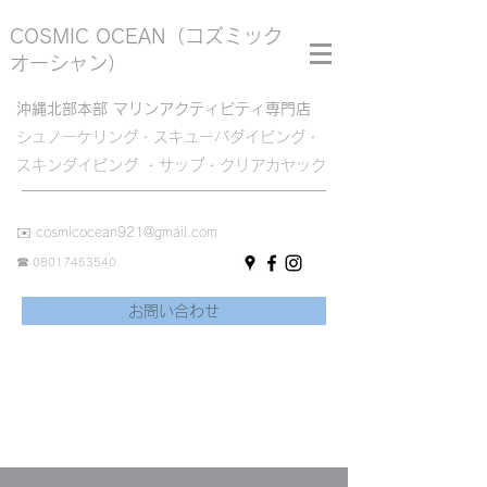
COSMIC OCEAN
（コズミック
オーシャン）
沖縄北部本部 マリンアクティビティ専門店
シュノーケリング・スキューバダイビング・
スキンダイビング ・サップ・クリアカヤック
✉️
cosmicocean921@gmail.com
☎︎
08017453540
お問い合わせ