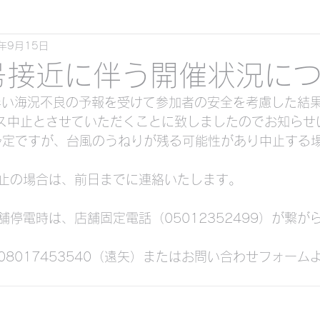
2年9月15日
スキンダイビング
クリアーカヤックツーリング
号接近に伴う開催状況に
伴い海況不良の予報を受けて参加者の安全を考慮した結
ル ）
全コース中止とさせていただくことに致しましたのでお知ら
の予定ですが、台風のうねりが残る可能性があり中止する
くシュノーケリング&スキンダイビング
止の場合は、前日までに連絡いたします。
停電時は、店舗固定電話（05012352499）が繋が
ケリング&スキンダイビング
貸切ツアービーチ体験
8017453540（遠矢）またはお問い合わせフォーム
 （素潜り）
サンセット
貸切シュノーケリン