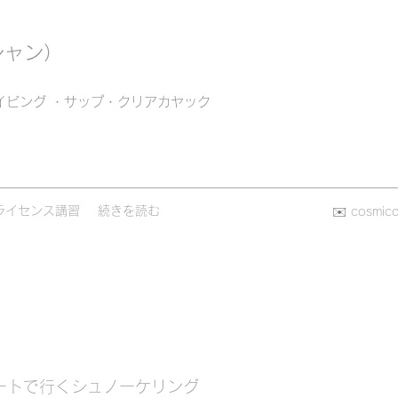
シャン）
イビング ・サップ・クリアカヤック
ライセンス講習
続きを読む
✉️
cosmic
ートで行くシュノーケリング