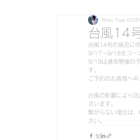
Ittoku Toya
202
瀬底島バナナボートで行く
台風14
台風14号の接近に
サップ（スタンドアップパド
9/17〜9/18
9/19は通常開催
す。
貸切クリアーカヤックで行
ご予約のお客様へ中
台風の影響により店舗
貸切サップで行くシュノー
ざいます。
繋がらない場合は、0
さい。
貸切ビーチスキンダイビング