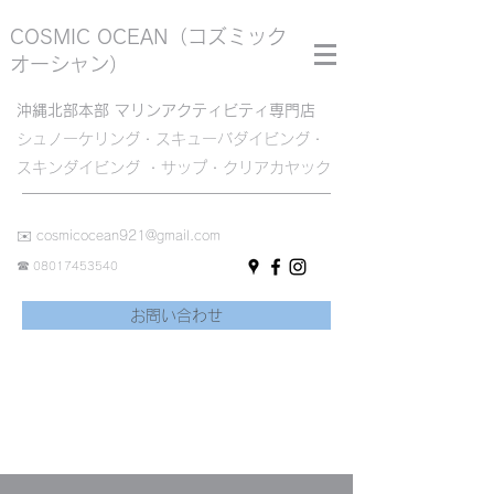
COSMIC OCEAN
（コズミック
オーシャン）
沖縄北部本部 マリンアクティビティ専門店
シュノーケリング・スキューバダイビング・
スキンダイビング ・サップ・クリアカヤック
✉️
cosmicocean921@gmail.com
☎︎
08017453540
お問い合わせ