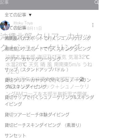
記事
全ての記事
Ittoku Toya
全ての記事
2020年8月11日
沖縄北部 クリアーカヤッ
瀬底島バナナボートで行くシュノーケリング
ク＋シュノーケリング
瀬底島バナナボートで行くスキンダイビング
沖縄本島本部 海況及び天気 気温32℃ 
クリアーカヤックツーリング
水温28℃ 天気 晴 風 南南東5m/s うね
サップ（スタンドアップパドル ）
り2.0
良いお天気の沖縄本島本部町です🏖
貸切クリアーカヤックで行くシュノーケリン
本日クリアーカヤック＋シュノーケリ
グ&スキンダイビング
ングAMコースを本部半島新里で開催。
貸切サップで行くシュノーケリング&スキンダ
イビング
貸切ツアービーチ体験ダイビング
貸切ビーチスキンダイビング （素潜り）
サンセット