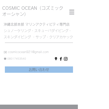
COSMIC OCEAN
（コズミック
オーシャン）
沖縄北部本部 マリンアクティビティ専門店
シュノーケリング・スキューバダイビング・
スキンダイビング ・サップ・クリアカヤック
✉️
cosmicocean921@gmail.com
☎︎
08017453540
お問い合わせ