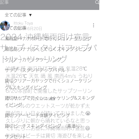
記事
全ての記事
Ittoku Toya
全ての記事
2024年6月20日
2024 沖縄梅雨明け宣言
瀬底島バナナボートで行くシュノーケリング
サップ（スタンドアップパ
瀬底島バナナボートで行くスキンダイビング
ドル ）ツーリング
クリアーカヤックツーリング
沖縄本部 海況及び天気 晴 気温28℃ 
サップ（スタンドアップパドル ）
水温26℃ 天気 晴 風 南西4m/s うねり
貸切クリアーカヤックで行くシュノーケリン
0.5
グ&スキンダイビング
6/20本部町で開催したサップツーリン
貸切サップで行くシュノーケリング&スキンダ
グ AMコースphotos📸
イビング
レンタルのウエットスーツが乾かず太
陽が恋しい日々が続いておりました😭
貸切ツアービーチ体験ダイビング
久しぶりに朝から晴れているなと思っ
貸切ビーチスキンダイビング （素潜り）
ていたら…お昼に沖縄梅雨明け宣言😆
午前中はビーチは貸切 海遊びを楽しむ
サンセット