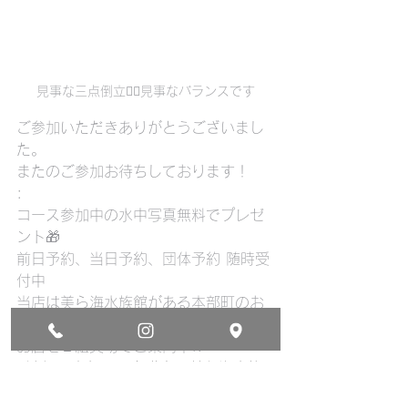
見事な三点倒立🧘‍♀️見事なバランスです
ご参加いただきありがとうございまし
た。
またのご参加お待ちしております！
:
コース参加中の水中写真無料でプレゼ
ント🎁
前日予約、当日予約、団体予約 随時受
付中
当店は美ら海水族館がある本部町のお
店です
お店を１組貸切でご案内中!:
#沖縄
#本部町
#名護市
#美ら海水族
館
#沖縄旅行
#マリンスポーツ