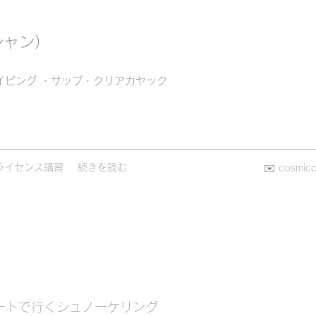
シャン）
イビング ・サップ・クリアカヤック
ライセンス講習
続きを読む
✉️
cosmic
ートで行くシュノーケリング