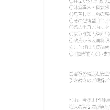
○体温が37.5 度
○味覚異常・倦怠感
○息苦しさ・胸の痛
○その他新型コロナ
○過去半月以内にク
○身近な知人や同居
○政府から入国制限
方、並びに当渡航者
○1週間前くらいま
お客様の健康と安全
引き続きのご理解ご
なお、今後 国や沖
拡大の第２波が発生