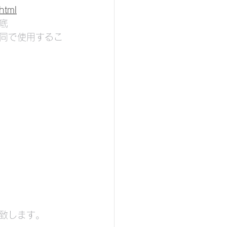
html
底
同で使用するこ
致します。