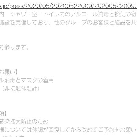
.go.jp/press/2020/05/20200522009/20200522009.
内・シャワー室・トイレ内のアルコール消毒と換気の徹
施設を完備しており、他のグループのお客様と施設を共
て参ります。
お願い】
ル消毒とマスクの着用
（非接触体温計）
項】
感染拡大防止のため
様については体調が回復してから改めてご予約をお願い