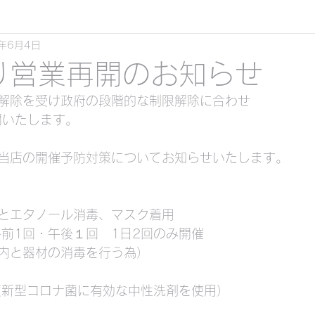
0年6月4日
スキンダイビング
クリアーカヤックツーリング
より営業再開のお知らせ
解除を受け政府の段階的な制限解除に合わせ 
ル ）
開いたします。
当店の開催予防対策についてお知らせいたします。
くシュノーケリング&スキンダイビング
とエタノール消毒、マスク着用
ケリング&スキンダイビング
貸切ツアービーチ体験
午前1回・午後１回　1日2回のみ開催
内と器材の消毒を行う為）
 （素潜り）
サンセット
貸切シュノーケリン
（新型コロナ菌に有効な中性洗剤を使用）