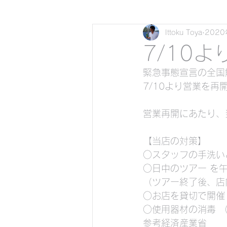
Ittoku Toya
202
瀬底島バナナボートで行く
7/10
緊急事態宣言の全国
サップ（スタンドアップパド
7/10より営業を再
営業再開にあたり、
貸切クリアーカヤックで行
【当店の対策】
○スタッフの手洗い
貸切サップで行くシュノー
○日中のツアー を
（ツアー終了後、店
○お店を貸切で開催
貸切ビーチスキンダイビング
○使用器材の消毒 
参考経済産業省