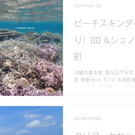
2024年5月10日
ビーチスキンダ
り）🧜‍♀️ &
町
沖縄本島本部 海況及び天気 
風 南東3m/s 5/10 本
ノーケリング PMコースPho
帯魚達に癒されました 海況
いポイントの一つです😌...
2024年3月28日