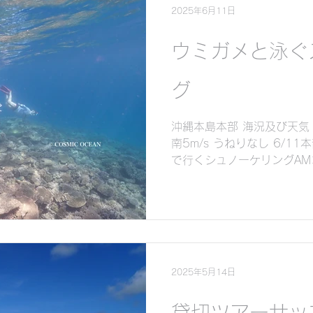
2025年6月11日
ウミガメと泳ぐ
グ
沖縄本島本部 海況及び天気 気
南5m/s うねりなし 6/
で行くシュノーケリングAMコース
キンダイビング（素潜り） 
に出会うことができました .
2025年5月14日
貸切ツアーサッ