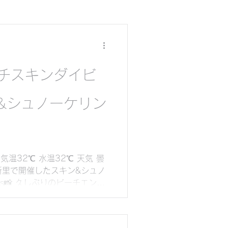
チスキンダイビ
&シュノーケリン
ダイビング
グ
気温32℃ 水温32℃ 天気 曇
部町新里で開催したスキン&シュノ
os📸 久しぶりのビーチエント
&スキンダイビング（素潜