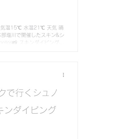
気温15℃ 水温21℃ 天気 晴
町崎本部塩川で開催したスキン&シ
otos📸 スキンダイビング初
きました。...
クで行くシュノ
スキンダイビング