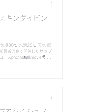
スキンダイビン
温30℃ 水温28℃ 天気 晴
11本部町瀬底島で開催したサップ
photos📸&movie🎥 ス
今日は幸運にも3匹のウミガメ
..
プで行くシュノ