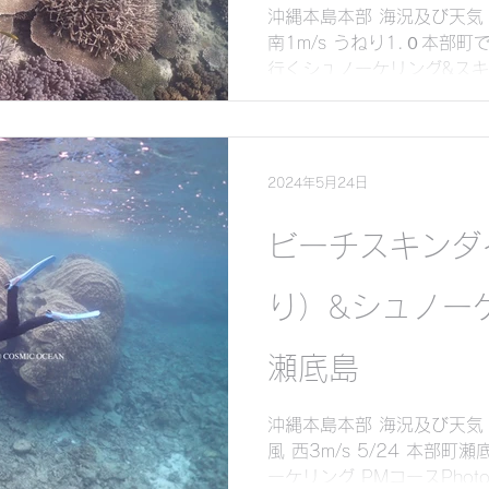
沖縄本島本部 海況及び天気 気
南1m/s うねり1.０本部
行くシュノーケリング&スキ
photos📸 前回スキン
けていただき久しぶりの海遊
2024年5月24日
ビーチスキンダ
り）&シュノー
瀬底島
沖縄本島本部 海況及び天気 
風 西3m/s 5/24 本部
ーケリング PMコースPhot