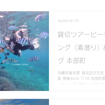
グ
サップ（スタンドアップパドル ）
2025年7月17日
貸切ツアービー
くシュノーケリング&スキンダイビング
ング（素潜り）
ケリング&スキンダイビング
貸切ツアービーチ体験
グ 本部町
 （素潜り）
サンセット
貸切シュノーケリン
沖縄本島本部 海況及び天気 
風 南東4m/s 7/16 本
ーケリング AMコースPhot
リー🤿でシュノーケリング
り）...