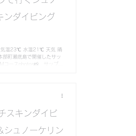
キンダイビング
温23℃ 水温21℃ 天気 晴
14本部町瀬底島で開催したサッ
コースphotos📸 サップで
台湾から沖縄に遊びにいらっ
ました...
チスキンダイビ
&シュノーケリン