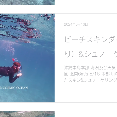
の中での開催が多くなてい
お天気に関係なく熱帯魚やサ
2024年5月16日
ビーチスキンダ
り）&シュノー
沖縄本島本部 海況及び天気 
風 北東6m/s 5/16 本
たスキン&シュノーケリング A
まだ梅雨入りせず過ごしや
☺️...