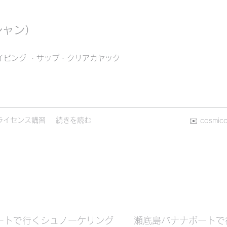
シャン）
イビング ・サップ・クリアカヤック
ライセンス講習
続きを読む
✉️
cosmic
ートで行くシュノーケリング
瀬底島バナナボートで