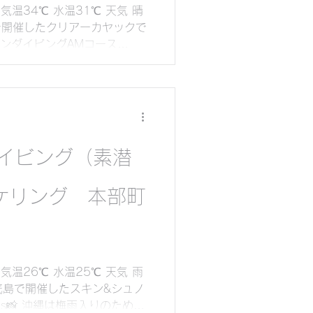
温34℃ 水温31℃ 天気 晴
町で開催したクリアーカヤックで
ンダイビングAMコース
ダイビング（素潜り）レッスンを受
びとのことでした...
イビング（素潜
ケリング 本部町
気温26℃ 水温25℃ 天気 雨
町瀬底島で開催したスキン&シュノ
os📸 沖縄は梅雨入りのため雨