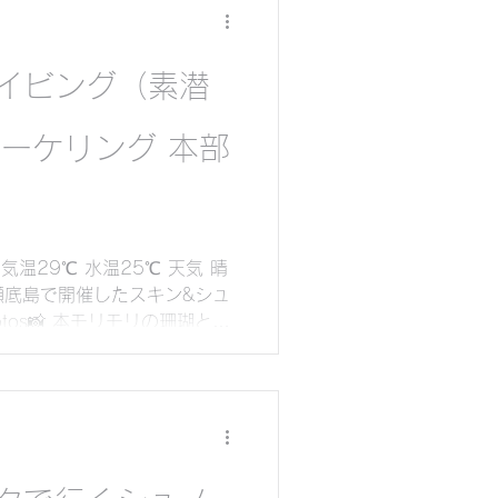
イビング（素潜
シュノーケリング 本部
気温29℃ 水温25℃ 天気 晴
部町瀬底島で開催したスキン&シュ
tos📸 本モリモリの珊瑚と熱
と潮が合えばぜひご案内した