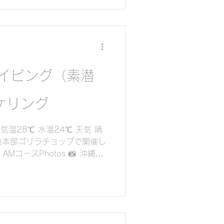
いますが、シュノーケリングは
ンゴを楽し...
イビング（素潜
ケリング
気温28℃ 水温24℃ 天気 晴
部町崎本部ゴリラチョップで開催し
MコースPhotos 📸 沖縄は
すい天気が続いております