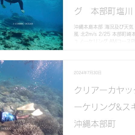
グ 本部町塩川
沖縄本島本部 海況及び天気 
風 北2m/s 2/25 本部
ュノーケリング AMコースPh
挑戦のお二人にご参加いただ
2024年7月30日
クリアーカヤッ
ーケリング&
沖縄本部町