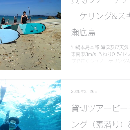
ーケリング&ス
瀬底島
沖縄本島本部 海況及び天気 気
東南東3m/s うねり0 5/
プで行くシュノーケリングAM
行くスキンダイビング 本日
しゃった皆様にご参加いただき
2025年2月26日
貸切ツアービー
ング（素潜り）