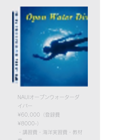
NAUI​オープンウォーターダ
イバー
¥60,000（登録費
¥8000-）
・講習費
・海洋実習費
・教材