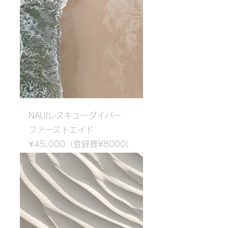
NAUIレスキューダイバー
​ファーストエイド
¥45,000（登録費¥8000）
・講習費・海洋実習費・教材
費