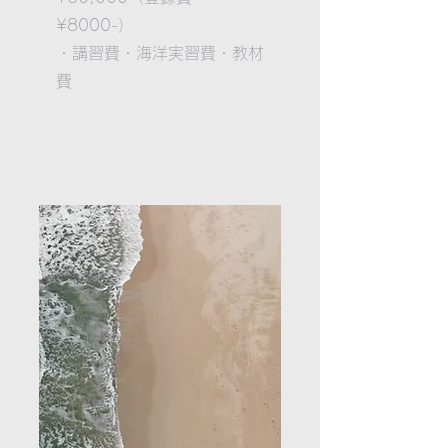
¥8000-）
・講習費
・海洋実習費
・教材
費