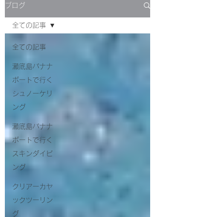
ブログ
全ての記事
全ての記事
瀬底島バナナ
ボートで行く
シュノーケリ
ング
瀬底島バナナ
ボートで行く
スキンダイビ
ング
クリアーカヤ
ックツーリン
グ