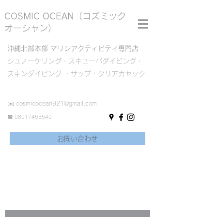
COSMIC OCEAN
（コズミック
オーシャン）
沖縄北部本部 マリンアクティビティ専門店
シュノーケリング・スキューバダイビング・
スキンダイビング ・サップ・クリアカヤック
✉️
cosmicocean921@gmail.com
☎︎
08017453540
お問い合わせ