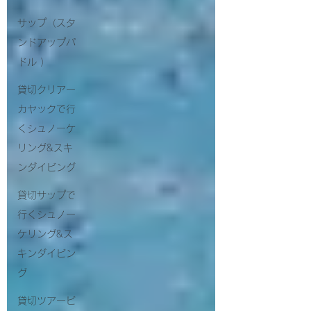
サップ（スタ
ンドアップパ
ドル ）
貸切クリアー
カヤックで行
くシュノーケ
リング&スキ
ンダイビング
貸切サップで
行くシュノー
ケリング&ス
キンダイビン
グ
貸切ツアービ