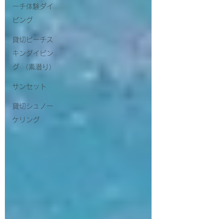
ーチ体験ダイ
ビング
貸切ビーチス
キンダイビン
グ （素潜り）
サンセット
貸切シュノー
ケリング