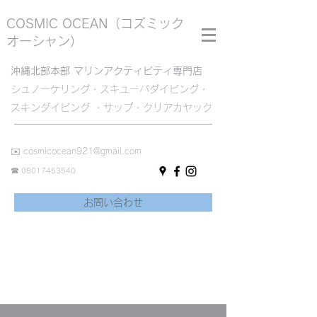
COSMIC OCEAN
（コズミック
オーシャン）
沖縄北部本部 マリンアクティビティ専門店
シュノーケリング・スキューバダイビング・
スキンダイビング ・サップ・クリアカヤック
✉️
cosmicocean921@gmail.com
☎︎
08017453540
お問い合わせ