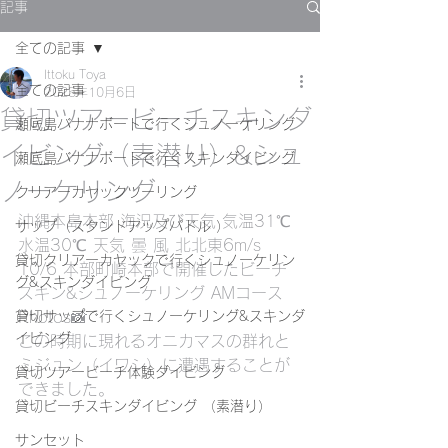
記事
全ての記事
Ittoku Toya
全ての記事
2025年10月6日
貸切ツアービーチスキンダ
瀬底島バナナボートで行くシュノーケリング
イビング（素潜り）&シュ
瀬底島バナナボートで行くスキンダイビング
ノーケリング
クリアーカヤックツーリング
沖縄本島本部 海況及び天気 気温31℃ 
サップ（スタンドアップパドル ）
水温30℃ 天気 曇 風 北北東6m/s
貸切クリアーカヤックで行くシュノーケリン
10/6 本部町崎本部で開催したビーチ
グ&スキンダイビング
スキン&シュノーケリング AMコース
貸切サップで行くシュノーケリング&スキンダ
Photos📸
イビング
この時期に現れるオニカマスの群れと
ミジュン（イワシ）に遭遇することが
貸切ツアービーチ体験ダイビング
できました。
貸切ビーチスキンダイビング （素潜り）
サンセット