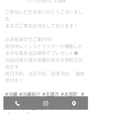
カマスの群れにも遭遇
ご参加いただきありがとうございまし
た
またのご参加お待ちしております！
:
お店を貸切でご案内中!
参加中にインストラクターが撮影した
水中写真を当日無料でプレゼント🎁
当店は美ら海水族館がある本部町のお
店です
前日予約、当日予約、団体予約　 随時
受付中！
:
#沖縄
#沖縄旅行
#名護市
#本部町
#
沖縄旅行
#スキンダイビング
#シュノーケリン
グ
#サンゴ
#ダイビング
#マリンスポーツ
#素潜